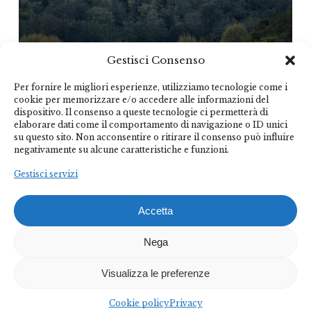
Gestisci Consenso
Per fornire le migliori esperienze, utilizziamo tecnologie come i
cookie per memorizzare e/o accedere alle informazioni del
Federalberghi
dispositivo. Il consenso a queste tecnologie ci permetterà di
elaborare dati come il comportamento di navigazione o ID unici
Terme Abano Montegrotto
su questo sito. Non acconsentire o ritirare il consenso può influire
negativamente su alcune caratteristiche e funzioni.
Federalberghi Terme Abano Montegrotto è
Gestisci servizi
l’organizzazione rappresentativa delle imprese termo-
alberghiere del Bacino Termale Euganeo.
Accetta
Raggruppa, su base volontaria alberghi-stabilimenti
Nega
termali di tutte le categorie e dimensioni e incide su
una destinazione turistica che conta un totale di circa
6.000 addetti, 3 milioni di presenze turistiche annue e
Visualizza le preferenze
un fatturato complessivo di oltre 350 milioni di euro.
Cookie policy
Privacy