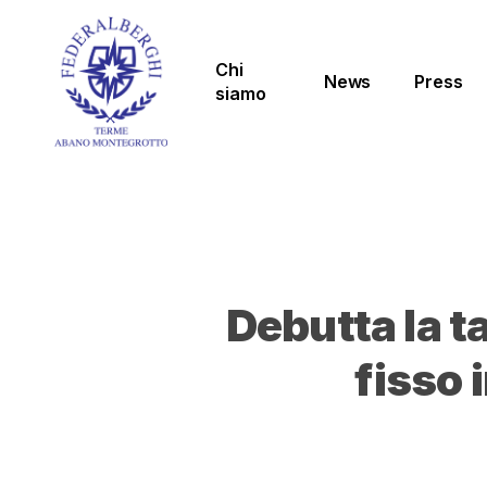
Skip
to
main
Chi
News
Press
content
siamo
Debutta la ta
fisso 