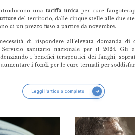
introducono una
tariffa unica
per cure fangoterapi
rutture
del territorio, dalle cinque stelle alle due st
no di un prezzo fisso a partire da novembre.
necessità di rispondere all’elevata domanda di c
 Servizio sanitario nazionale per il 2024. Gli
videnziando i benefici terapeutici dei fanghi, sopr
i aumentare i fondi per le cure termali per soddisf
Leggi l'articolo completo!