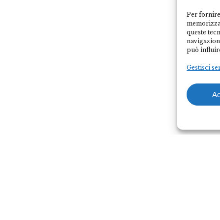
Per fornire
memorizzar
queste tec
navigazione
può influir
Gestisci se
Ac