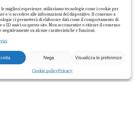
 le migliori esperienze, utilizziamo tecnologie come i cookie per
e e/o accedere alle informazioni del dispositivo. Il consenso a
nologie ci permetterà di elaborare dati come il comportamento di
 o ID unici su questo sito. Non acconsentire o ritirare il consenso
e negativamente su alcune caratteristiche e funzioni.
rvizi
cetta
Nega
Visualizza le preferenze
Federalberghi Terme Abano Montegrotto è
l’organizzazione rappresentativa delle imprese
Cookie policy
Privacy
termo-alberghiere del Bacino Termale Euganeo.
Diventa socio
Diventa partner