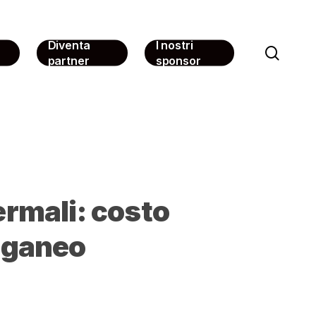
Diventa
I nostri
sear
partner
sponsor
termali: costo
Euganeo