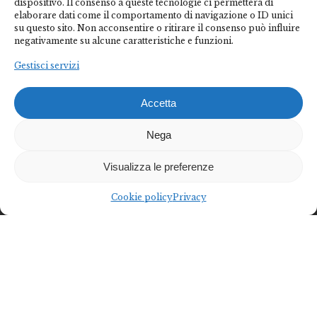
dispositivo. Il consenso a queste tecnologie ci permetterà di
elaborare dati come il comportamento di navigazione o ID unici
su questo sito. Non acconsentire o ritirare il consenso può influire
negativamente su alcune caratteristiche e funzioni.
Gestisci servizi
Accetta
Nega
Visualizza le preferenze
Cookie policy
Privacy
Federalberghi Terme Abano Montegrotto è
l’organizzazione rappresentativa delle imprese termo-
alberghiere del Bacino Termale Euganeo.
Diventa socio
Diventa partner