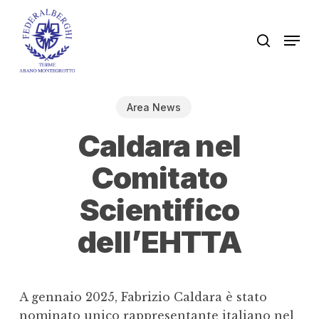
Skip
to
Men
search
main
content
Area News
Caldara nel
Comitato
Scientifico
dell’EHTTA
A gennaio 2025, Fabrizio Caldara è stato
nominato unico rappresentante italiano nel