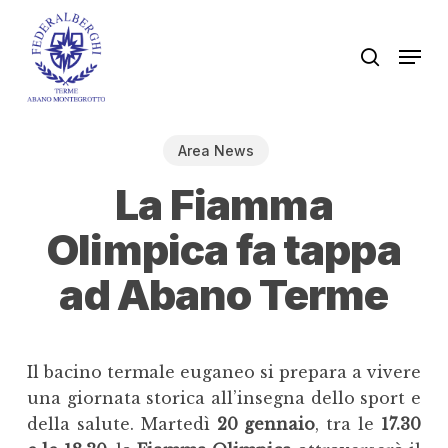
Skip
to
Men
search
main
content
Area News
La Fiamma
Olimpica fa tappa
ad Abano Terme
Il bacino termale euganeo si prepara a vivere
una giornata storica all’insegna dello sport e
della salute. Martedì
20 gennaio
, tra le
17.30