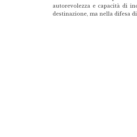
autorevolezza e capacità di in
destinazione, ma nella difesa d
Federalberghi Terme Abano Montegrotto