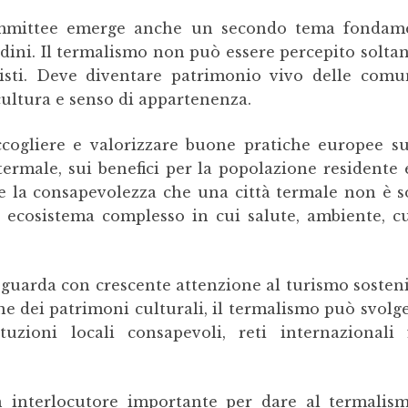
Committee emerge anche un secondo tema fondamen
tadini. Il termalismo non può essere percepito sol
risti. Deve diventare patrimonio vivo delle comun
cultura e senso di appartenenza.
ogliere e valorizzare buone pratiche europee sul
termale, sui benefici per la popolazione residente 
zare la consapevolezza che una città termale non è 
 ecosistema complesso in cui salute, ambiente, cul
uarda con crescente attenzione al turismo sostenib
one dei patrimoni culturali, il termalismo può svol
tuzioni locali consapevoli, reti internazional
interlocutore importante per dare al termalismo