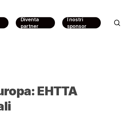
Diventa
I nostri
sear
partner
sponsor
’Europa: EHTTA
ali