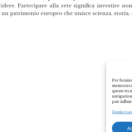
cidere. Partecipare alla rete significa investire n
i un patrimonio europeo che unisce scienza, storia,
Per fornire
memorizzar
queste tec
navigazione
può influir
Gestisci se
Ac