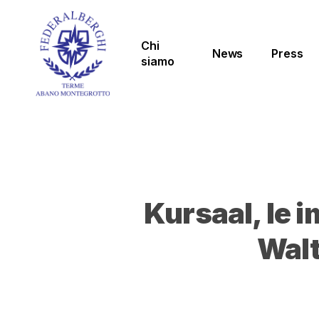
Skip
to
main
Chi
News
Press
content
siamo
Kursaal, le 
Walt