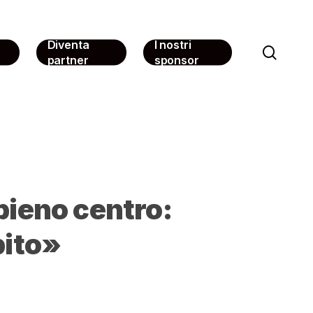
Diventa
I nostri
sear
partner
sponsor
pieno centro:
bito»