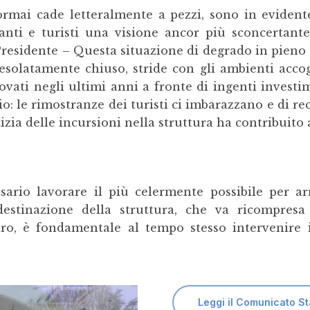
 ormai cade letteralmente a pezzi, sono in eviden
nti e turisti una visione ancor più sconcertante
residente – Questa situazione di degrado in pieno ce
esolatamente chiuso, stride con gli ambienti accogl
vati negli ultimi anni a fronte di ingenti invest
orio: le rimostranze dei turisti ci imbarazzano e di re
zia delle incursioni nella struttura ha contribuito 
ario lavorare il più celermente possibile per arr
estinazione della struttura, che va ricompres
tro, è fondamentale al tempo stesso intervenire 
Leggi il Comunicato S