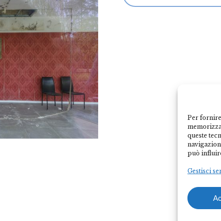
Per fornire
memorizzar
queste tec
navigazione
può influir
Gestisci se
Ac