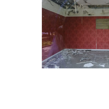
Federalberghi Terme Abano Montegrotto
Via Jappelli, 5 – 35031 Abano Terme (PD) | Italia