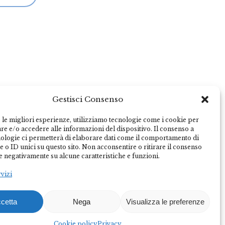
Gestisci Consenso
 le migliori esperienze, utilizziamo tecnologie come i cookie per
e e/o accedere alle informazioni del dispositivo. Il consenso a
nologie ci permetterà di elaborare dati come il comportamento di
 o ID unici su questo sito. Non acconsentire o ritirare il consenso
e negativamente su alcune caratteristiche e funzioni.
rvizi
cetta
Nega
Visualizza le preferenze
Federalberghi Terme Abano Montegrotto è
Cookie policy
Privacy