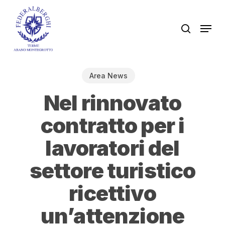
Skip
to
Men
search
main
content
Area News
Nel rinnovato
contratto per i
lavoratori del
settore turistico
ricettivo
un’attenzione