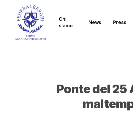
Skip
to
main
Chi
News
Press
content
siamo
Ponte del 25 A
maltempo