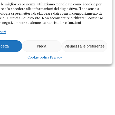
 le migliori esperienze, utilizziamo tecnologie come i cookie per
e e/o accedere alle informazioni del dispositivo. Il consenso a
nologie ci permetterà di elaborare dati come il comportamento di
 o ID unici su questo sito. Non acconsentire o ritirare il consenso
e negativamente su alcune caratteristiche e funzioni.
rvizi
cetta
Nega
Visualizza le preferenze
Federalberghi Terme Abano Montegrotto è
l’organizzazione rappresentativa delle imprese
Cookie policy
Privacy
termo-alberghiere del Bacino Termale Euganeo.
Diventa socio
Diventa partner