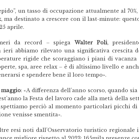
epido”, un tasso di occupazione attualmente al 70%, 
 ma destinato a crescere con il last-minute: quest
25 aprile.
meri da record – spiega
Walter Poli
, presiden
ieri abbiamo rilevato una significativa crescita d
rature rigide che scoraggiano i piani di vacanza 
perte, spa, aree relax – è di altissimo livello e anc
nerarsi e spendere bene il loro tempo».
 maggio
: «A differenza dell’anno scorso, quando sia
t’anno la Festa del lavoro cade alla metà della sett
aspettiamo perciò al momento particolari picchi d
ione venisse smentita».
tre resi noti dall’Osservatorio turistico regionale i 
nce migliore rispetto al 2023: 165mila presenze con