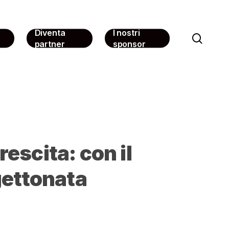
Diventa
I nostri
sear
partner
sponsor
rescita: con il
gettonata