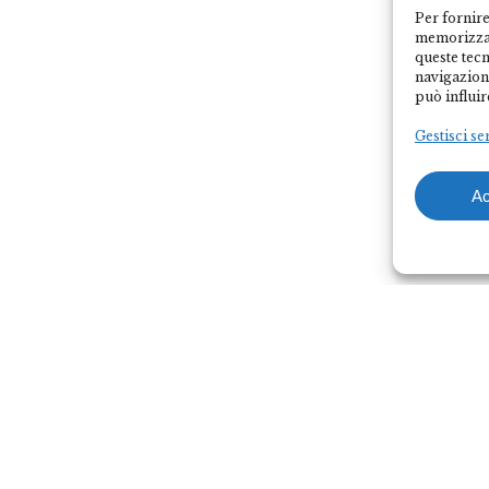
Per fornire
memorizzar
queste tec
navigazione
può influir
Gestisci se
Ac