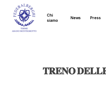
Skip
to
main
Chi
News
Press
content
siamo
𝐓𝐑𝐄𝐍𝐎 𝐃𝐄𝐋𝐋