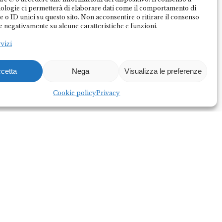
nologie ci permetterà di elaborare dati come il comportamento di
 o ID unici su questo sito. Non acconsentire o ritirare il consenso
e negativamente su alcune caratteristiche e funzioni.
rvizi
cetta
Nega
Visualizza le preferenze
Federalberghi Terme Abano Montegrotto è
l’organizzazione rappresentativa delle imprese
Cookie policy
Privacy
termo-alberghiere del Bacino Termale Euganeo.
Diventa socio
Diventa partner