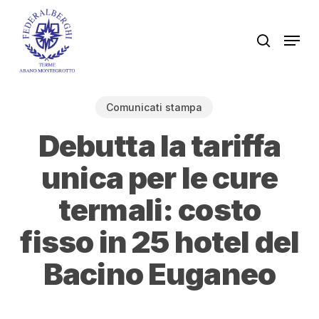
Skip
to
Men
search
main
content
Comunicati stampa
Debutta la tariffa
unica per le cure
termali: costo
fisso in 25 hotel del
Bacino Euganeo