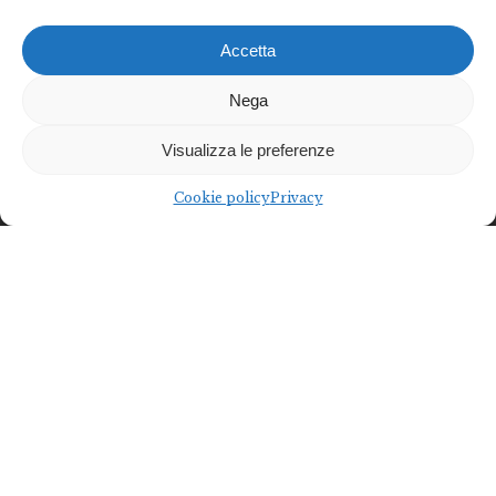
Accetta
Nega
Visualizza le preferenze
Cookie policy
Privacy
Federalberghi Terme Abano Montegrotto è
l’organizzazione rappresentativa delle imprese termo-
alberghiere del Bacino Termale Euganeo.
Diventa socio
Diventa partner
Federalberghi Terme Abano Montegrotto
Via Jappelli, 5 – 35031 Abano Terme (PD) | Italia