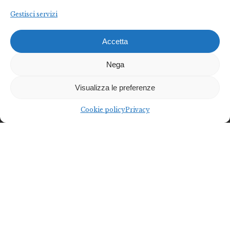
Gestisci servizi
Accetta
Nega
Visualizza le preferenze
Cookie policy
Privacy
Federalberghi Terme Abano Montegrotto è
l’organizzazione rappresentativa delle imprese termo-
alberghiere del Bacino Termale Euganeo.
Diventa socio
Diventa partner
Federalberghi Terme Abano Montegrotto
Via Jappelli, 5 – 35031 Abano Terme (PD) | Italia