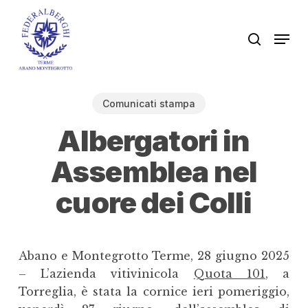
Skip
to
Men
search
main
content
Comunicati stampa
Albergatori in
Assemblea nel
cuore dei Colli
Abano e Montegrotto Terme, 28 giugno 2025
– L’azienda vitivinicola
Quota 101
, a
Torreglia, è stata la cornice ieri pomeriggio,