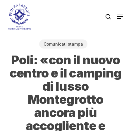
Skip
to
Men
search
main
content
Comunicati stampa
Poli: «con il nuovo
centro e il camping
di lusso
Montegrotto
ancora più
accogliente e