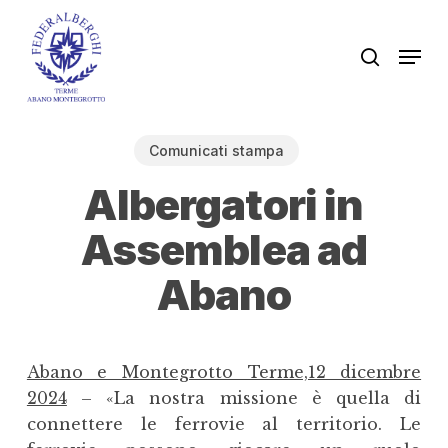
Skip
to
Men
search
main
content
Comunicati stampa
Albergatori in
Assemblea ad
Abano
Abano e Montegrotto Terme,12 dicembre
2024
– «La nostra missione è quella di
connettere le ferrovie al territorio. Le