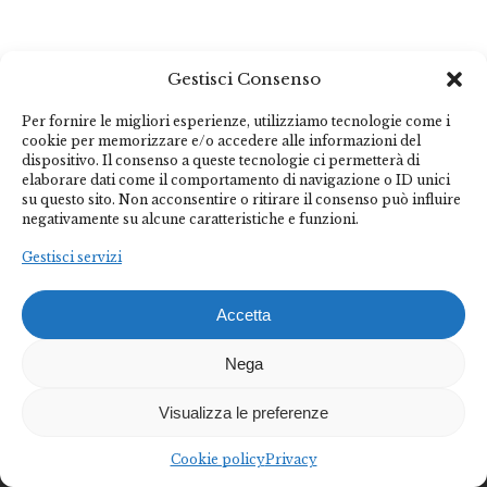
Gestisci Consenso
Federalberghi Terme Abano Montegrotto è
Per fornire le migliori esperienze, utilizziamo tecnologie come i
l’organizzazione rappresentativa delle imprese termo-
cookie per memorizzare e/o accedere alle informazioni del
dispositivo. Il consenso a queste tecnologie ci permetterà di
alberghiere del Bacino Termale Euganeo.
elaborare dati come il comportamento di navigazione o ID unici
su questo sito. Non acconsentire o ritirare il consenso può influire
negativamente su alcune caratteristiche e funzioni.
Diventa socio
Diventa partner
Gestisci servizi
Federalberghi Terme Abano Montegrotto
Accetta
Via Jappelli, 5 – 35031 Abano Terme (PD) | Italia
Nega
📞(+39) 049 8669877
📩 federalberghi@abanomontegrotto.it
Visualizza le preferenze
Informativa privacy
–
informativa cookie
Cookie policy
Privacy