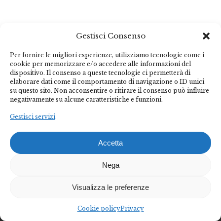
Gestisci Consenso
Federalberghi Terme Abano Montegrotto è
Per fornire le migliori esperienze, utilizziamo tecnologie come i
l’organizzazione rappresentativa delle imprese termo-
cookie per memorizzare e/o accedere alle informazioni del
dispositivo. Il consenso a queste tecnologie ci permetterà di
alberghiere del Bacino Termale Euganeo.
elaborare dati come il comportamento di navigazione o ID unici
su questo sito. Non acconsentire o ritirare il consenso può influire
negativamente su alcune caratteristiche e funzioni.
Diventa socio
Diventa partner
Gestisci servizi
Federalberghi Terme Abano Montegrotto
Accetta
Via Jappelli, 5 – 35031 Abano Terme (PD) | Italia
Nega
📞(+39) 049 8669877
📩 federalberghi@abanomontegrotto.it
Visualizza le preferenze
Informativa privacy
–
informativa cookie
Cookie policy
Privacy