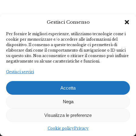
Gestisci Consenso
Federalberghi Terme Abano Montegrotto è
Per fornire le migliori esperienze, utilizziamo tecnologie come i
l’organizzazione rappresentativa delle imprese termo-
cookie per memorizzare e/o accedere alle informazioni del
dispositivo. Il consenso a queste tecnologie ci permetterà di
alberghiere del Bacino Termale Euganeo.
elaborare dati come il comportamento di navigazione o ID unici
su questo sito. Non acconsentire o ritirare il consenso può influire
negativamente su alcune caratteristiche e funzioni.
Diventa socio
Diventa partner
Gestisci servizi
Federalberghi Terme Abano Montegrotto
Accetta
Via Jappelli, 5 – 35031 Abano Terme (PD) | Italia
Nega
📞(+39) 049 8669877
📩 federalberghi@abanomontegrotto.it
Visualizza le preferenze
Informativa privacy
–
informativa cookie
Cookie policy
Privacy