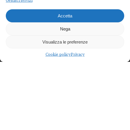
Gestisci servizi
Accetta
Nega
Visualizza le preferenze
Cookie policy
Privacy
Federalberghi Terme Abano Montegrotto è
l’organizzazione rappresentativa delle imprese termo-
alberghiere del Bacino Termale Euganeo.
Diventa socio
Diventa partner
Federalberghi Terme Abano Montegrotto
Via Jappelli, 5 – 35031 Abano Terme (PD) | Italia