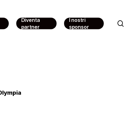
Diventa
I nostri
sear
partner
sponsor
Olympia