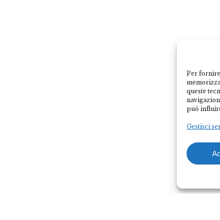
Per fornire
memorizzar
queste tec
navigazione
può influir
Gestisci se
Ac