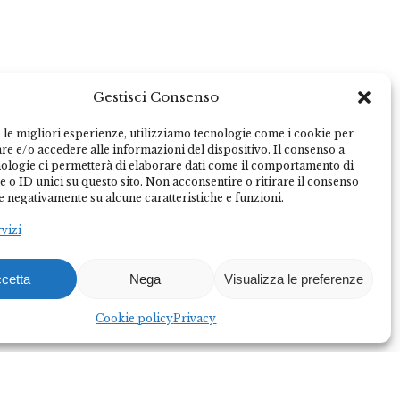
Gestisci Consenso
 le migliori esperienze, utilizziamo tecnologie come i cookie per
e e/o accedere alle informazioni del dispositivo. Il consenso a
nologie ci permetterà di elaborare dati come il comportamento di
 o ID unici su questo sito. Non acconsentire o ritirare il consenso
e negativamente su alcune caratteristiche e funzioni.
rvizi
cetta
Nega
Visualizza le preferenze
Federalberghi Terme Abano Montegrotto è
l’organizzazione rappresentativa delle imprese
Cookie policy
Privacy
termo-alberghiere del Bacino Termale Euganeo.