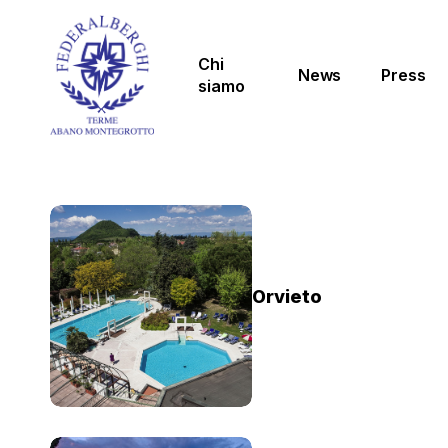
Skip
to
main
Chi
News
Press
content
siamo
Orvieto